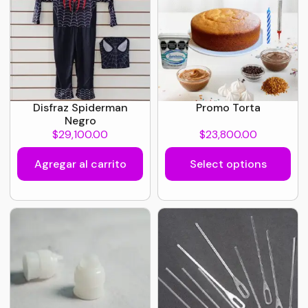
Disfraz Spiderman
Promo Torta
Negro
$
29,100.00
$
23,800.00
Agregar al carrito
Select options