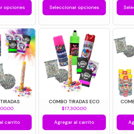
ar opciones
Seleccionar opciones
Sele
TIRADAS
COMBO TIRADAS ECO
COMB
000.00
$
17,300.00
al carrito
Agregar al carrito
Ag