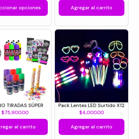
ccionar opciones
Agregar al carrito
O TIRADAS SÚPER
Pack Lentes LED Surtido X12
$
75,900.00
$
4,000.00
regar al carrito
Agregar al carrito