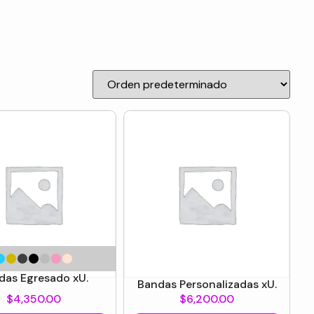
das Egresado xU.
Bandas Personalizadas xU.
$
4,350.00
$
6,200.00