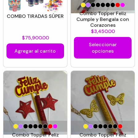
Combo Topper Feliz
COMBO TIRADAS SÚPER
Cumple y Bengala con
Corazones
$
3,450.00
$
75,900.00
Seleccionar
Agregar al carrito
opciones
Combo Topper Feliz
Combo Topper Feliz