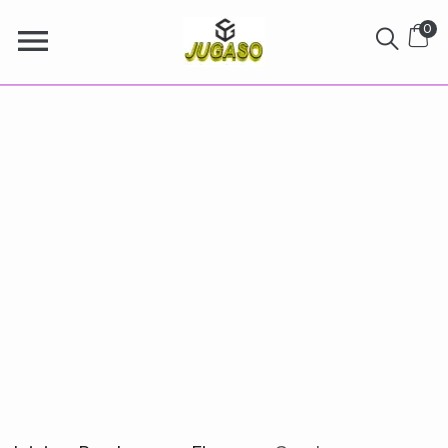
0
Combos