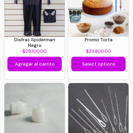
Disfraz Spiderman
Promo Torta
Negro
$
29,100.00
$
23,800.00
Agregar al carrito
Select options