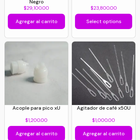
Negro
$
29,100.00
$
23,800.00
Agregar al carrito
Select options
Acople para pico xU
Agitador de café x50U
$
1,200.00
$
1,000.00
Agregar al carrito
Agregar al carrito