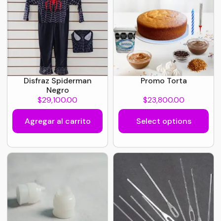
Disfraz Spiderman
Promo Torta
Negro
$
29,100.00
$
23,800.00
Agregar al carrito
Select options