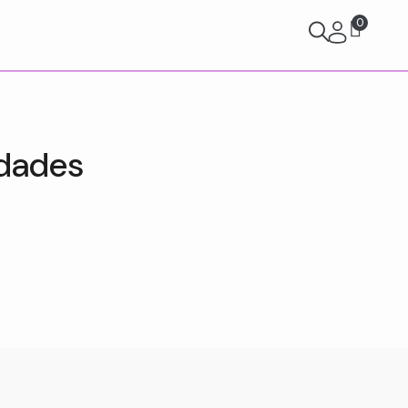
0
idades