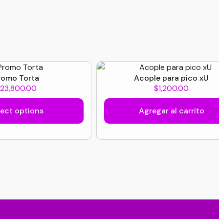
romo Torta
Acople para pico xU
$
23,800.00
$
1,200.00
lect options
Agregar al carrito