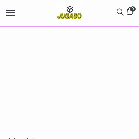
0
disfraz